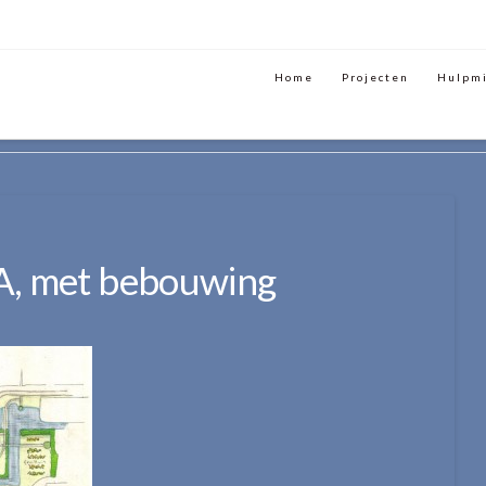
Home
Projecten
Hulpm
ODEL A, MET BEBOUWING
A, met bebouwing