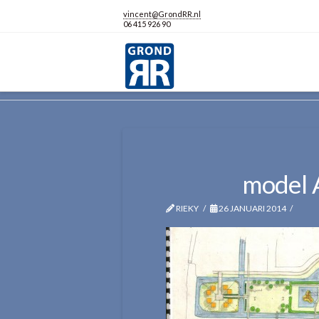
vincent@GrondRR.nl
06 415 926 90
HOME
BUURTPARK NAAMSLOOT
M
model 
RIEKY
26 JANUARI 2014