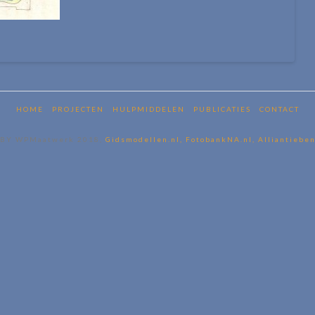
HOME
PROJECTEN
HULPMIDDELEN
PUBLICATIES
CONTACT
BY WPMaatwerk 2018,
Gidsmodellen.nl,
FotobankNA.nl,
Alliantieben