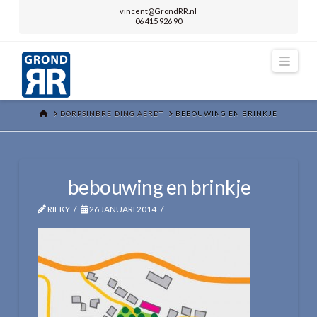
vincent@GrondRR.nl
06 415 926 90
Navi
HOME
DORPSINBREIDING AERDT
BEBOUWING EN BRINKJE
bebouwing en brinkje
RIEKY
26 JANUARI 2014