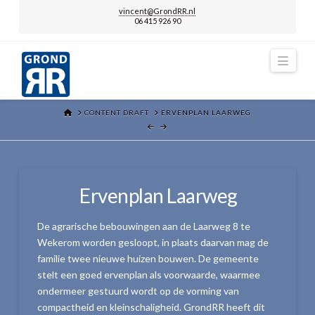
vincent@GrondRR.nl
06 415 926 90
Navi
HOME
CONTENT DRAFT
ERVENPLAN LAARWEG
Ervenplan Laarweg
De agrarische bebouwingen aan de Laarweg 8 te
Wekerom worden gesloopt, in plaats daarvan mag de
familie twee nieuwe huizen bouwen. De gemeente
stelt een goed ervenplan als voorwaarde, waarmee
ondermeer gestuurd wordt op de vorming van
compactheid en kleinschaligheid. GrondRR heeft dit