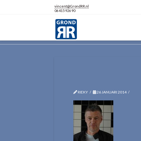
vincent@GrondRR.nl
06 415 926 90
HOME
GELDERSE RUIMTELIJKE KWAL
RIEKY
26 JANUARI 2014