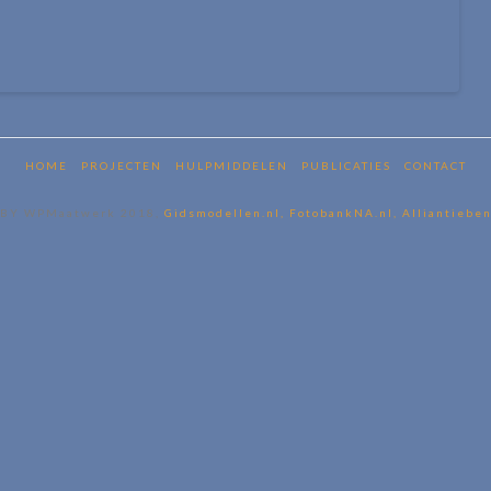
HOME
PROJECTEN
HULPMIDDELEN
PUBLICATIES
CONTACT
BY WPMaatwerk 2018,
Gidsmodellen.nl,
FotobankNA.nl,
Alliantieben