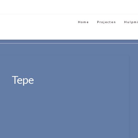
Home
Projecten
Hulpm
ITEIT
TEPE
Tepe