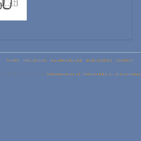
HOME
PROJECTEN
HULPMIDDELEN
PUBLICATIES
CONTACT
BY WPMaatwerk 2018,
Gidsmodellen.nl,
FotobankNA.nl,
Alliantieben