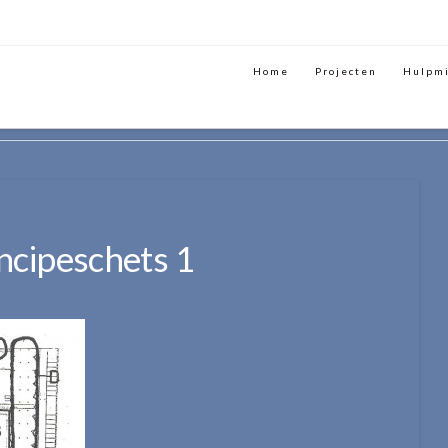
Home
Projecten
Hulpm
ATS BOVEN PEKELA
PRINCIPESCHETS 1
ncipeschets 1