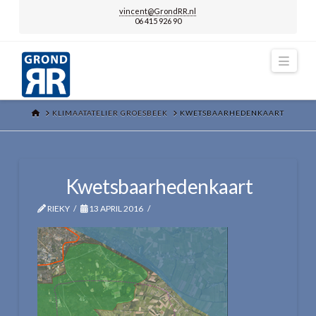
vincent@GrondRR.nl
06 415 926 90
Navi
HOME
KLIMAATATELIER GROESBEEK
KWETSBAARHEDENKAART
Kwetsbaarhedenkaart
RIEKY
13 APRIL 2016