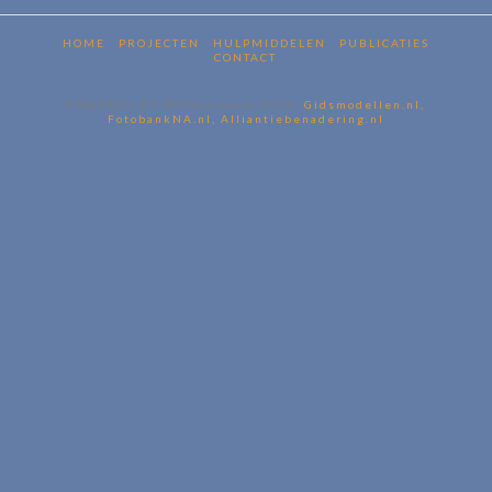
HOME
PROJECTEN
HULPMIDDELEN
PUBLICATIES
CONTACT
POWERED BY WPMaatwerk 2018,
Gidsmodellen.nl,
FotobankNA.nl,
Alliantiebenadering.nl