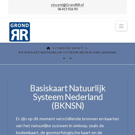
vincent@GrondRR.nl
06 415 926 90
Navi
HOME
CONTENT DRAFT
BASISKAART NATUURLIJK SYSTEEM NEDERLAND (BKNSN)
Basiskaart Natuurlijk
Systeem Nederland
(BKNSN)
Er zijn op dit moment verschillende bronnen en kaarten
van het natuurlijke systeem in omloop, zoals de
bodemkaart, de geomorfologische kaart en de