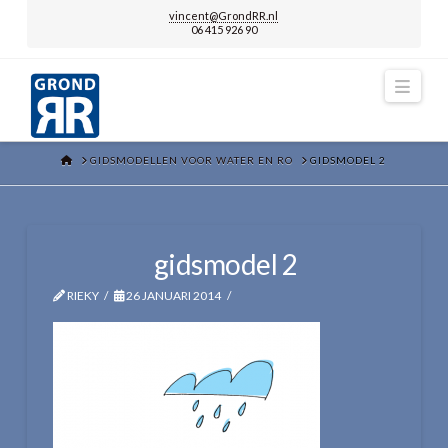
vincent@GrondRR.nl
06 415 926 90
Navi
HOME
GIDSMODELLEN VOOR WATER EN RO
GIDSMODEL 2
gidsmodel 2
RIEKY
26 JANUARI 2014