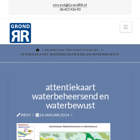
vincent@GrondRR.nl
06 415 926 90
Navi
HOME
NIJMEGEN STROOMT VOOROP!
ATTENTIEKAART WATERBEHEERSEND EN WATERBEWUST
attentiekaart
waterbeheersend en
waterbewust
RIEKY
26 JANUARI 2014