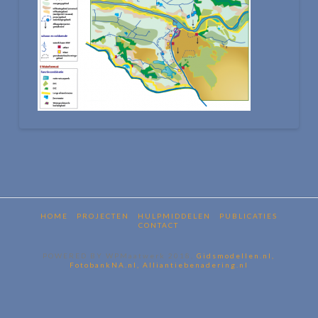
HOME
PROJECTEN
HULPMIDDELEN
PUBLICATIES
CONTACT
POWERED BY WPMaatwerk 2018,
Gidsmodellen.nl,
FotobankNA.nl,
Alliantiebenadering.nl