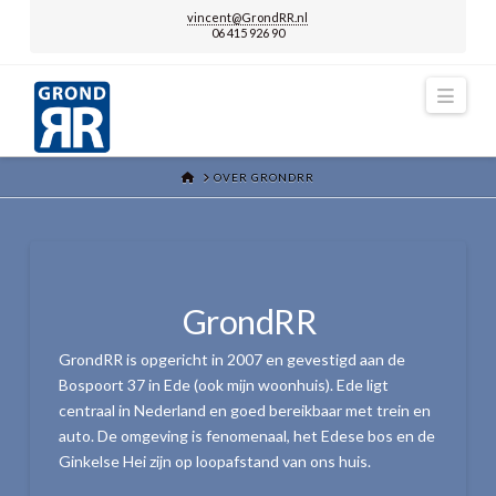
vincent@GrondRR.nl
06 415 926 90
Navi
HOME
OVER GRONDRR
GrondRR
GrondRR is opgericht in 2007 en gevestigd aan de
Bospoort 37 in Ede (ook mijn woonhuis). Ede ligt
centraal in Nederland en goed bereikbaar met trein en
auto. De omgeving is fenomenaal, het Edese bos en de
Ginkelse Hei zijn op loopafstand van ons huis.