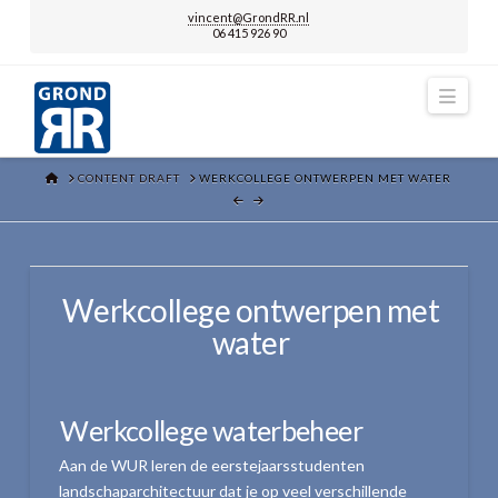
vincent@GrondRR.nl
06 415 926 90
Navi
HOME
CONTENT DRAFT
WERKCOLLEGE ONTWERPEN MET WATER
Werkcollege ontwerpen met
water
Werkcollege waterbeheer
Aan de WUR leren de eerstejaarsstudenten
landschaparchitectuur dat je op veel verschillende