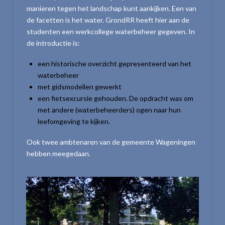
manieren tegen het landschap kunt aankijken. Een van
de facetten is het water. GrondRR heeft hier aan de
studenten een werkcollege waterbeheer gegeven. In
de introductie is:
een historische overzicht gepresenteerd van het
waterbeheer
met gidsmodellen gewerkt
een fietsexcursie gehouden. De opdracht was om
met andere (waterbeheerders) ogen naar hun
leefomgeving te kijken.
Ook twee ambtenaren van de gemeente Wageningen
hebben meegedaan.