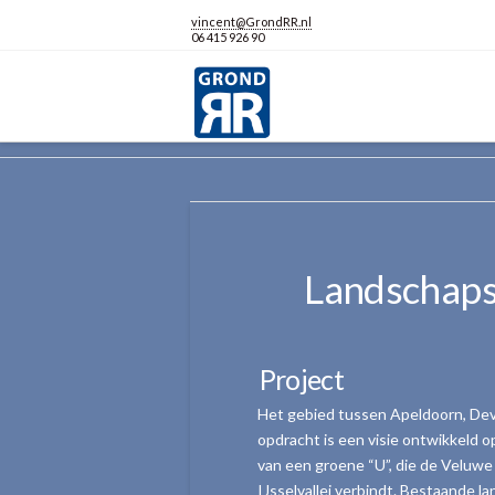
vincent@GrondRR.nl
06 415 926 90
HOME
CONTENT DRAFT
LANDSCHAP
Landschaps
Project
Het gebied tussen Apeldoorn, Deve
opdracht is een visie ontwikkeld o
van een groene “U”, die de Veluw
IJsselvallei verbindt. Bestaande 