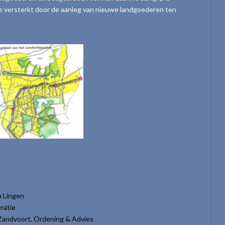
e versterkt door de aanleg van nieuwe landgoederen ten
n Lingen
ratie
Zandvoort, Ordening & Advies