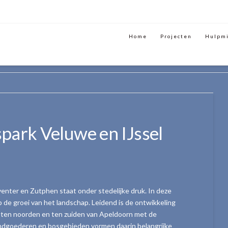
Home
Projecten
Hulpm
SPARK VELUWE EN IJSSEL
park Veluwe en IJssel
nter en Zutphen staat onder stedelijke druk. In deze
p de groei van het landschap. Leidend is de ontwikkeling
e ten noorden en ten zuiden van Apeldoorn met de
landgoederen en bosgebieden vormen daarin belangrijke